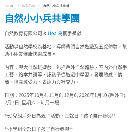
HOME
假期活動
自然小小兵共學團
關於我們
自然小小兵共學團
課程及服務
自然教育有限公司 &
Hea 島
攜手呈獻
聯絡我們
活動以自然學校為基地，導師帶領自然遊戲及五感體驗，幫
助小朋友健康快樂成長。
捐助我們
內容：與大自然玩遊戲，包括戶外自然體驗、室內外自然手
工藝、繪本共讀等，讓孩子從遊戲中學習，發展體感、情
商、培養感受力、表達力與社交力。
日期：2025年10月4, 11月8, 12月6, 2026年1月10 (戶外日),
2月7日 [星期六，每月一場]
**幼兒組戶外日為親子活動，其餘日子孩子自行參與**
**小學組全部日子孩子自行參與**