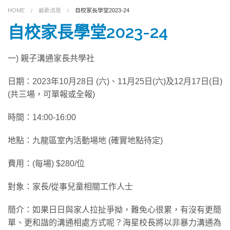
HOME
最新消息
自校家長學堂2023-24
關於我們
自校家長學堂2023-24
課程及服務
一) 親子溝通家長共學社
聯絡我們
日期：2023年10月28日 (六)、11月25日(六)及12月17日(日)
(共三場，可單報或全報)
捐助我們
時間：14:00-16:00
地點：九龍區室內活動場地 (確實地點待定)
費用：(每場) $280/位
對象：家長/從事兒童相關工作人士
簡介：如果日日與家人拉扯爭拗，難免心很累，有沒有更簡
單、更和諧的溝通相處方式呢？海星校長將以非暴力溝通為