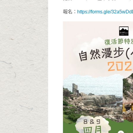
報名：
https://forms.gle/32a5w