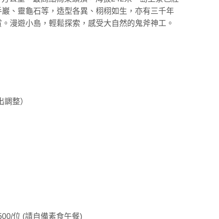
手巖、靈龜石等，造型各異、栩栩如生，亦有三千年
賞。漫遊小島，輕鬆探索，感受大自然的鬼斧神工。
出調整）
$500/位 (請自備素食午餐)