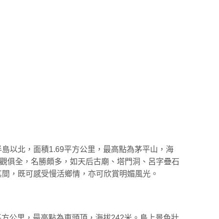
島以北，面積1.69平方公里，最高點為茅平山，海
景觀俱全，名勝頗多，如天后古廟、塔門洞、呂字疊石
其間，既可感受慢活鄉情，亦可欣賞明媚風光。
平方公里，最高點為東頭頂，海拔242米。島上景色壯