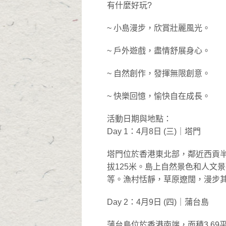
有什麼好玩?
~ 小島漫步，欣賞壯麗風光。
~ 戶外遊戲，盡情舒展身心。
~ 自然創作，發揮無限創意。
~ 快樂回憶，愉快自在成長。
活動日期與地點：
Day 1：4月8日 (三)｜塔門
塔門位於香港東北部，鄰近西貢半
拔125米。島上自然景色和人文
等。漁村恬靜，草原遼闊，漫步
Day 2：4月9日 (四)｜蒲台島
蒲台島位於香港南端，面積3.69